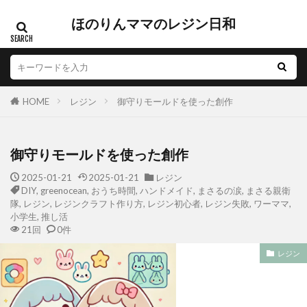
ほのりんママのレジン日和
HOME
レジン
御守りモールドを使った創作
御守りモールドを使った創作
2025-01-21
2025-01-21
レジン
DIY
,
greenocean
,
おうち時間
,
ハンドメイド
,
まさるの涙
,
まさる親衛
隊
,
レジン
,
レジンクラフト作り方
,
レジン初心者
,
レジン失敗
,
ワーママ
,
小学生
,
推し活
21回
0件
レジン