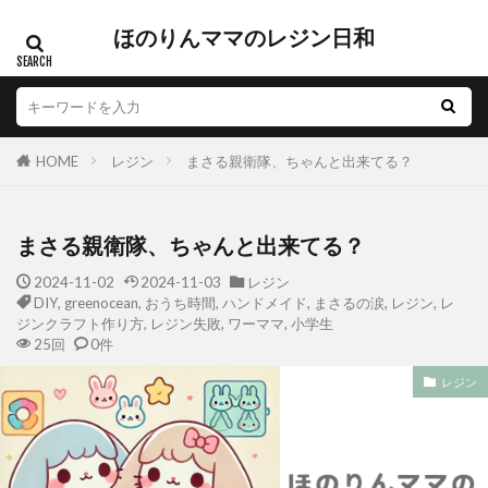
ほのりんママのレジン日和
HOME
レジン
まさる親衛隊、ちゃんと出来てる？
まさる親衛隊、ちゃんと出来てる？
2024-11-02
2024-11-03
レジン
DIY
,
greenocean
,
おうち時間
,
ハンドメイド
,
まさるの涙
,
レジン
,
レ
ジンクラフト作り方
,
レジン失敗
,
ワーママ
,
小学生
25回
0件
レジン