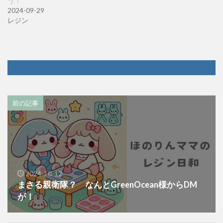
う！
2024-09-29
レジン
前の記事
2024-10-12
まさる親衛隊？ なんとGreenOcean様からDM
が！