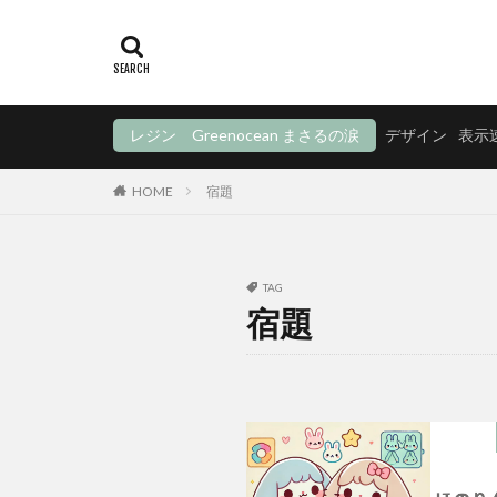
レジン Greenocean まさるの涙
デザイン
表示
HOME
宿題
TAG
宿題